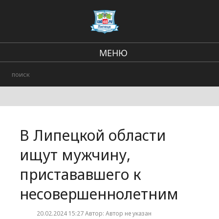
МЕНЮ
В стране и мире
Региональные новости
Происшествия
В Липецкой области
Городские события
ищут мужчину,
пристававшего к
несовершеннолетним
20.02.2024 15:27 Автор: Автор не указан