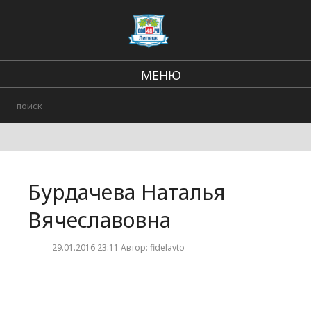
МЕНЮ
В стране и мире
Региональные новости
Происшествия
Бурдачева Наталья
Городские события
Вячеславовна
29.01.2016 23:11 Автор: fidelavto