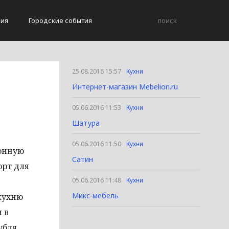
вия
Городские события
25.08.2016 15:57
Кухни
Интернет-магазин Mebelion.ru
05.06.2016 11:53
Кухни
Шатура
05.06.2016 11:50
Кухни
хонную
Сатин
орт для
05.06.2016 11:48
Кухни
Микс-мебель
кухню
 в
убля