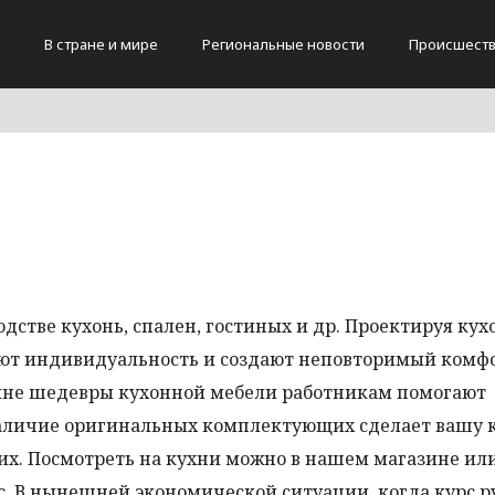
В стране и мире
Региональные новости
Происшест
дстве кухонь, спален, гостиных и др. Проектируя ку
ют индивидуальность и создают неповторимый комф
стине шедевры кухонной мебели работникам помогают
Наличие оригинальных комплектующих сделает вашу 
их. Посмотреть на кухни можно в нашем магазине или
ас. В нынешней экономической ситуации, когда курс р