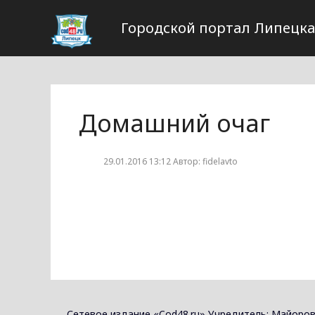
Городской портал Липецка
Домашний очаг
29.01.2016 13:12 Автор: fidelavto
Сетевое издание «Cod48.ru» Учредитель: Майоров