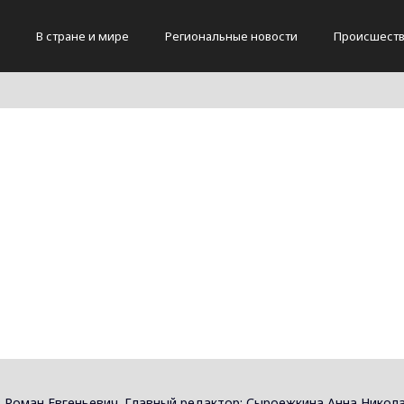
В стране и мире
Региональные новости
Происшест
 Роман Евгеньевич. Главный редактор: Сыроежкина Анна Никола