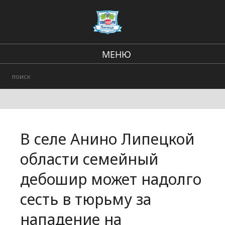
МЕНЮ
В стране и мире
Региональные новости
Происшествия
В селе Анино Липецкой
Городские события
области семейный
дебошир может надолго
сесть в тюрьму за
нападение на