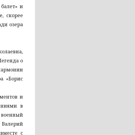
 балет» и
е, скорее
ади озера
колаевна,
Легенда о
илармонии
а «Борис
ментов и
ениями в
 военный
 Валерий
вместе с