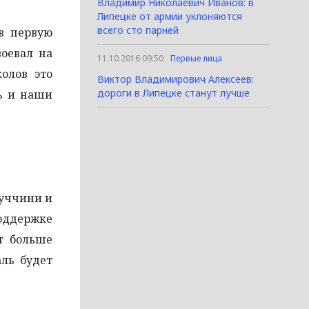
Владимир Николаевич Иванов: в
Липецке от армии уклоняются
всего сто парней
в первую
оевал на
11.10.2016 09:50
Первые лица
олов это
Виктор Владимирович Алексеев:
дороги в Липецке станут лучше
ть и наши
Пуччини и
оддержке
т больше
ль будет