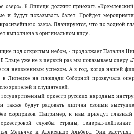
ое озеро». В Липецк должны приехать «Кремлевский
ые и будут показывать балет. Пройдет мероприяти
 красивейшего озера. Планируется, что по водной гл
дет выполнена в оригинальном виде.
ящие под открытым небом, - продолжает Наталия Ни
. В Ельце уже не в первый раз мы показываем оперу «
уется неизменным успехом. А в год, когда нашей ф
, в Липецке на площади Соборной прозвучала опер
исло зрителей и слушателей.
государственный оркестр русских народных инстру
Они также будут радовать липчан своими выступл
без сюрпризов. Например, к нам приедут главный
оркестровой службы страны, генерал-лейтенант
лья Мельчук и Александр Альберт. Они выступят 