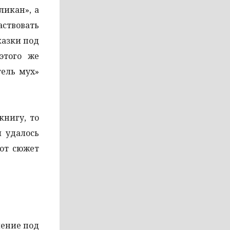
ликан», а
аствовать
казки под
этого же
тель мух»
книгу, то
м удалось
тот сюжет
ление под