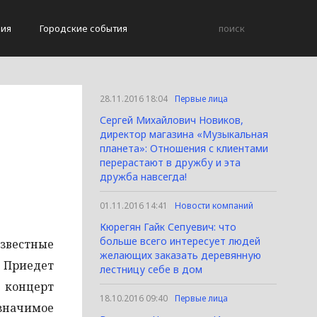
вия
Городские события
28.11.2016 18:04
Первые лица
Сергей Михайлович Новиков,
директор магазина «Музыкальная
планета»: Отношения с клиентами
перерастают в дружбу и эта
дружба навсегда!
01.11.2016 14:41
Новости компаний
Кюрегян Гайк Сепуевич: что
больше всего интересует людей
известные
желающих заказать деревянную
. Приедет
лестницу себе в дом
 концерт
18.10.2016 09:40
Первые лица
 значимое