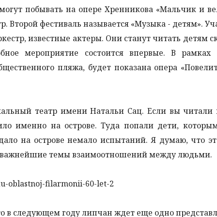
могут побывать на опере Хренникова «Мальчик и ве
р. Второй фестиваль называется «Музыка - детям». Уч
естр, известные актеры. Они станут читать детям с
обное мероприятие состоится впервые. В рамках 
общественного пляжа, будет показана опера «Повели
альный театр имени Натальи Сац. Если вы читали 
ило именно на острове. Туда попали дети, которы
дало на острове немало испытаний. Я думаю, что э
ся важнейшие темы взаимоотношений между людьми.
то в следующем году липчан ждет еще одно представ