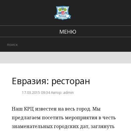
МЕНЮ
В стране и мире
Региональные новости
Происшествия
Евразия: ресторан
Городские события
17.03.2015 09:34 Автор: admin
Наш КРЦ известен на весь город. Мы
предлагаем посетить мероприятия в честь
знаменательных городских дат, заглянуть