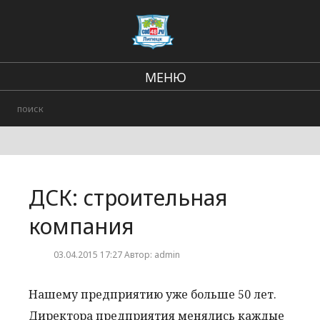
МЕНЮ
В стране и мире
Региональные новости
Происшествия
ДСК: строительная
Городские события
компания
03.04.2015 17:27 Автор: admin
Нашему предприятию уже больше 50 лет.
Директора предприятия менялись каждые