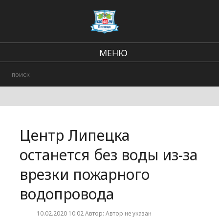
МЕНЮ
В стране и мире
Региональные новости
Происшествия
Центр Липецка
Городские события
останется без воды из-за
врезки пожарного
водопровода
10.02.2020 10:02 Автор: Автор не указан