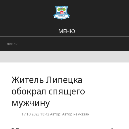
МЕНЮ
В стране и мире
Региональные новости
Происшествия
Житель Липецка
Городские события
обокрал спящего
мужчину
17.10.2023 18:42 Автор: Автор не указан