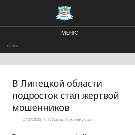
МЕНЮ
В стране и мире
Региональные новости
Происшествия
В Липецкой области
Городские события
подросток стал жертвой
мошенников
27.07.2025 16:27 Автор: Автор не указан