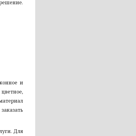
решение.
оконное и
 цветное,
 материал
заказать
луги. Для