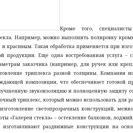
Кроме того, специалист
текла. Например, можно выполнить полировку кром
 и красивым. Такая обработка применяется при изг
й продукции. Еще одна востребованная услуга – с
раметрам заказчика (например, для ручек или креп
отовление триплекса разной толщины. Компания ис
ждающей композиции, что обеспечивает готовой п
улучшенную звукоизоляцию и полноценную защиту о
рочный триплекс, который можно использовать для 
(изготовление светопрозрачных конструкций, межк
боты «Галереи стекла» – остекление балконов, лоджий,
и изготавливают раздвижные конструкции на осно