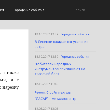
вия
Городские события
18.10.2017 12:39
Городские события
В Липецке ожидается усиление
ветра
18.10.2017 12:39
Городские события
Любителей народных
инструментов приглашают на
, а также
«Казачий бал»
ами, и с
18.10.2017 11:40
о нарезку
Ремонт. Стройматериалы
"ЛАСАР" - металлоцентр
12.05.2017 13:03