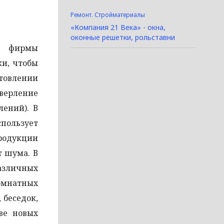
Ремонт. Стройматериалы
«Компания 21 Века» - окна,
оконные решетки, рольставни
ы фирмы
ки, чтобы
отовлении
верление
лений). В
пользует
родукции
т шума. В
различных
омнатных
 беседок,
ве новых