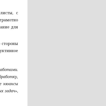
листы, с
 грамотно
вание для
 стороны
уктивное
работами.
работку,
се нюансы
х задач
»,