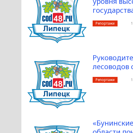
уровня выс
государств
Репортажи
1
Руководите
лесоводов 
Репортажи
1
«Бунинские
области по