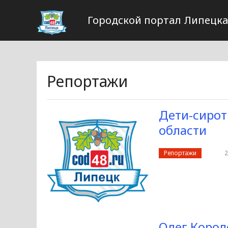
Городской портал Липецка
Репортажи
Дети-сирот
области
Репортажи
2
Олег Корол