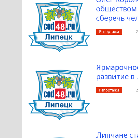
обществом 
сберечь че
Репортажи
2
Ярмарочное
развитие в
Репортажи
2
Липчане ст